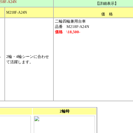
18F-A24N
【詳細表示】
M218F-A24N
価 格
二輪四輪兼用台車
品番 M218F-A24N
価格 \18,500-
2輪・4輪シーンに合わせ
て活躍します。
2輪時