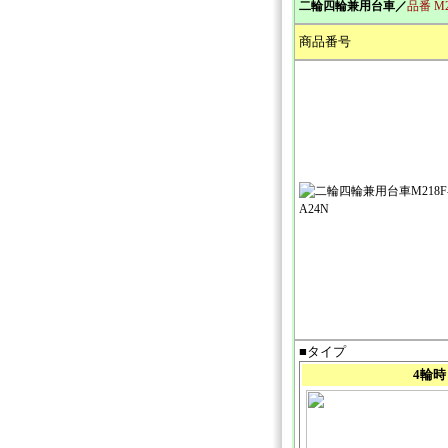
二輪四輪兼用台車
／
品番 M2
商品番号
■タイプ
4輪時