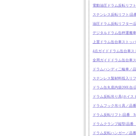
電動油圧ドラム反転リフト/品
ステンレス反転リフト/品番 MB
油圧ドラム反転リフター/品番
デジタルドラム缶秤運搬車／品
上置ドラム缶台車ストッパー
4点ガイドドラム缶台車ストッ
全周ガイドドラム缶台車スト
ドラムハンディ二輪車／品番 
ステンレス製材料投入リフタ
ドラム缶丸底内袋200L缶/品番
ドラム反転吊り具(ホイスト用
ドラムフック吊り具／品番 M
ドラム反転リフト/品番 M37
ドラムクランプ縦型/品番 M
ドラム反転ハンガー／品番 M