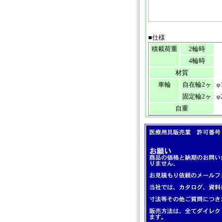
■仕様
積載荷重
2輪時
4輪時
材質
車輪
自在輪2ヶ
φ
固定輪2ヶ
φ
自重