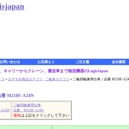
japan
お問い合わせ
お見積もり
ご注文書
会社概要
キャリーからクレーン、搬送車まで物流機器のLogisJapan
イブ
»
おすすめ商品カテゴリ
,
二輪車カテゴリ
» 二輪四輪兼用台車／品番 M218F-A2
M218F-A24N
二輪四輪兼用台車
品番 M218F-A24N
価格
は上記をクリックして下さい