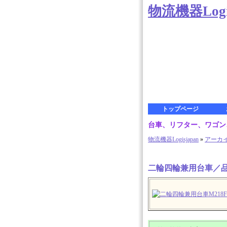
物流機器Logis
トップページ
台車、リフター、ワゴン、
物流機器Logisjapan
»
アーカ
二輪四輪兼用台車／品番 