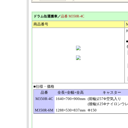
ドラム缶運搬車／
品番 M350R-4C
商品番号
M
■仕様・価格
品番
全長×全幅×全高
キャスター
M350R-4C
1640×700×900mm
(前輪)257Φ空気入り
(後輪)125Φナイロンウ
M350R-6M
1288×530×837mm
Φ150