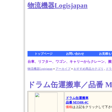
物流機器Logisjapan
トップページ
お問い合わせ
お見積も
台車、リフター、ワゴン、キャリーからクレーン、搬送車ま
物流機器Logisjapan
»
アーカイブ
»
おすすめ商品カテゴリ
,
ドラ
ドラム缶運搬車／品番 M35
ドラム缶運搬車
品番 M350R-4C
価格
は上記をクリックして下さ