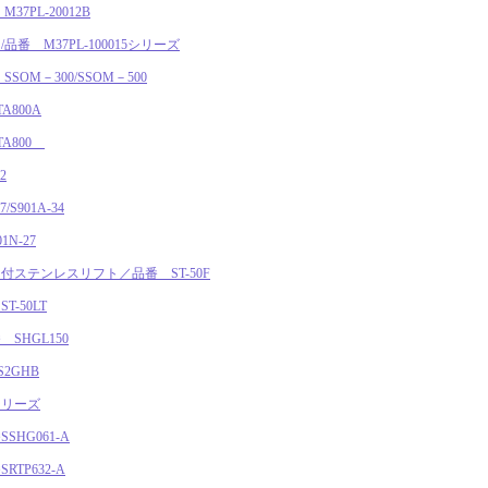
7PL-20012B
番 M37PL-100015シリーズ
OM－300/SSOM－500
800A
A800
2
S901A-34
N-27
ステンレスリフト／品番 ST-50F
-50LT
SHGL150
2GHB
シリーズ
HG061-A
TP632-A