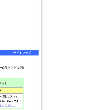
サイトマップ
ー(2段マスト)/品番
表示】
格
(2段マスト)
D200W-22STD
覧ください。