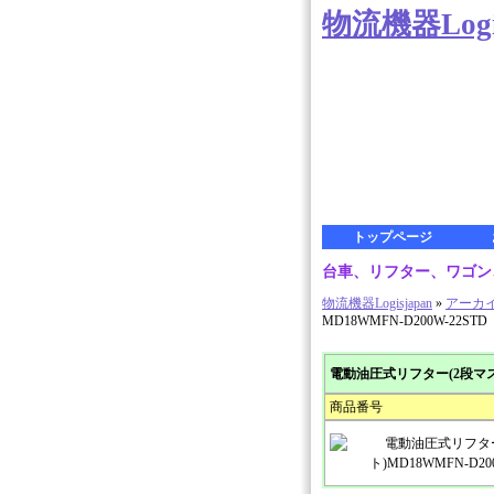
物流機器Logis
トップページ
台車、リフター、ワゴン、
物流機器Logisjapan
»
アーカ
MD18WMFN-D200W-22STD
電動油圧式リフター(2段マス
商品番号