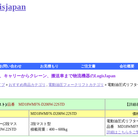
japan
お問い合わせ
お見積もり
ご注文書
会社概要
キャリーからクレーン、搬送車まで物流機器のLogisJapan
イブ
»
おすすめ商品カテゴリ
,
電動油圧フォークリフトカテゴリ
» 電動油圧式リフタ
ト)/
品番 MD18WMFN-D200W-22STD
【詳細
MD18WMFN-D200W-22STD
価
電動油圧式リフター
2段マスト型
品番 MD18WMFN-
積載荷重：400～600kg
詳細はこちらをご