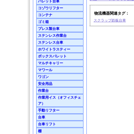
パレット台車
コゾウリフター
物流機器関連タグ：
コンテナ
スクラップ鉄板台車
ゴミ箱
プレス製台車
ステンレス作業台
ステンレス台車
ホワイトラスティー
ボックスパレット
マルチキャリー
マワール
ワゴン
安全用品
作業台
作業用イス（オフィスチェ
ア）
手動リフター
台車
台車リフト
棚