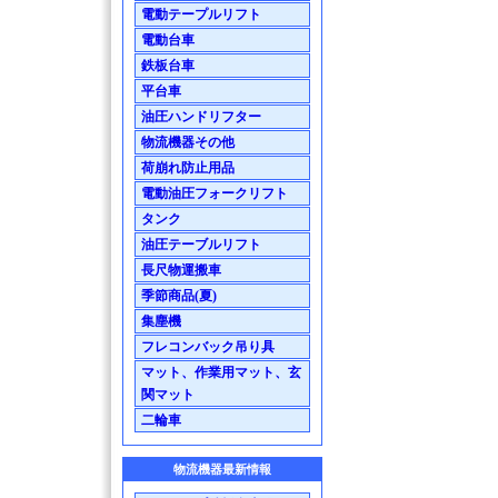
電動テープルリフト
電動台車
鉄板台車
平台車
油圧ハンドリフター
物流機器その他
荷崩れ防止用品
電動油圧フォークリフト
タンク
油圧テーブルリフト
長尺物運搬車
季節商品(夏)
集塵機
フレコンバック吊り具
マット、作業用マット、玄
関マット
二輪車
物流機器最新情報