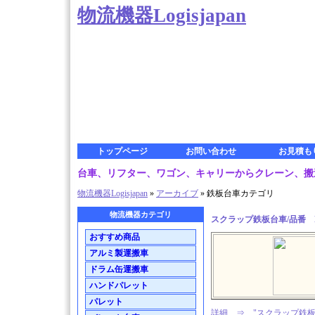
物流機器Logisjapan
トップページ
お問い合わせ
お見積も
台車、リフター、ワゴン、キャリーからクレーン、搬送車ま
物流機器Logisjapan
»
アーカイブ
» 鉄板台車カテゴリ
物流機器カテゴリ
スクラップ鉄板台車/品番 M35
おすすめ商品
アルミ製運搬車
ドラム缶運搬車
ハンドパレット
パレット
詳細 ⇒ "スクラップ鉄板台車/