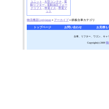
ユニット
大型コンテナ
電
,
,
動リフター
電動油圧フォー
,
クリフト
導電イス
導電マ
,
,
ット
物流機器Logisjapan
»
アーカイブ
» 鉄板台車カテゴリ
トップページ
お問い合わせ
お見積も
台車、リフター、ワゴン、キャリー
物
Copyright(c) 2009