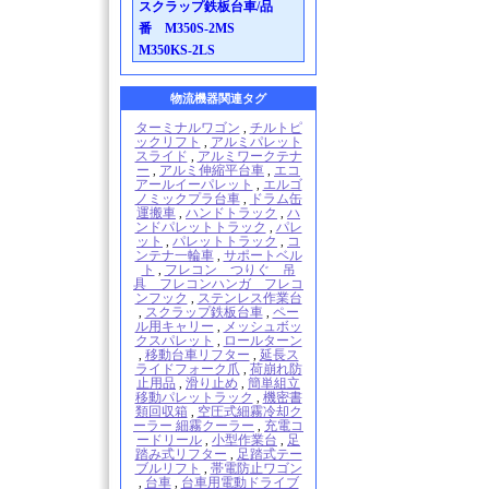
スクラップ鉄板台車/品
番 M350S-2MS
M350KS-2LS
物流機器関連タグ
ターミナルワゴン
チルトピ
,
ックリフト
アルミパレット
,
スライド
アルミワークテナ
,
ー
アルミ伸縮平台車
エコ
,
,
アールイーパレット
エルゴ
,
ノミックプラ台車
ドラム缶
,
運搬車
ハンドトラック
ハ
,
,
ンドパレットトラック
パレ
,
ット
パレットトラック
コ
,
,
ンテナ一輪車
サポートベル
,
ト
フレコン つりぐ 吊
,
具 フレコンハンガ フレコ
ンフック
ステンレス作業台
,
スクラップ鉄板台車
ペー
,
,
ル用キャリー
メッシュボッ
,
クスパレット
ロールターン
,
移動台車リフター
延長ス
,
,
ライドフォーク爪
荷崩れ防
,
止用品
滑り止め
簡単組立
,
,
移動パレットラック
機密書
,
類回収箱
空圧式細霧冷却ク
,
ーラー 細霧クーラー
充電コ
,
ードリール
小型作業台
足
,
,
踏み式リフター
足踏式テー
,
ブルリフト
帯電防止ワゴン
,
台車
台車用電動ドライブ
,
,